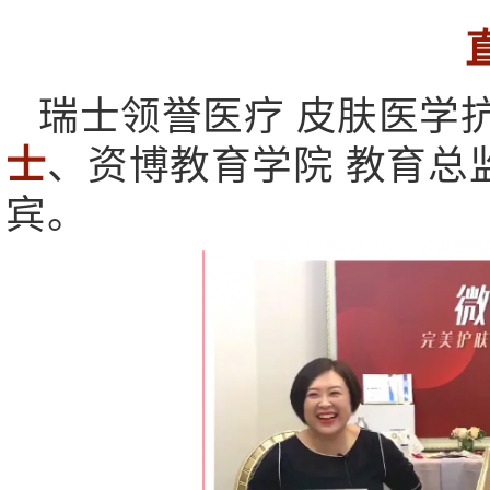
瑞士领誉医疗 皮肤医学
士
、资博教育学院 教育总
宾。